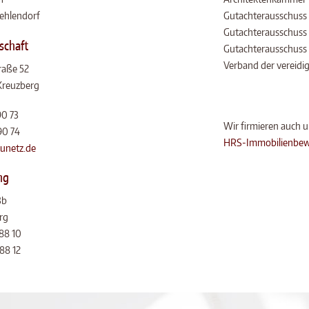
Zehlendorf
Gutachterausschuss
Gutachterausschuss
schaft
Gutachterausschuss 
Verband der vereidi
raße 52
Kreuzberg
90 73
Wir firmieren auch u
90 74
HRS-Immobilienbew
unetz.de
ng
3b
rg
688 10
88 12